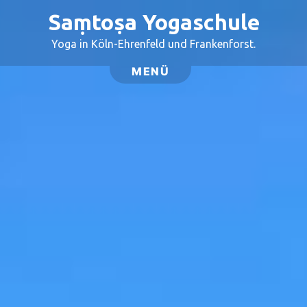
Saṃtoṣa Yogaschule
Yoga in Köln-Ehrenfeld und Frankenforst.
MENÜ